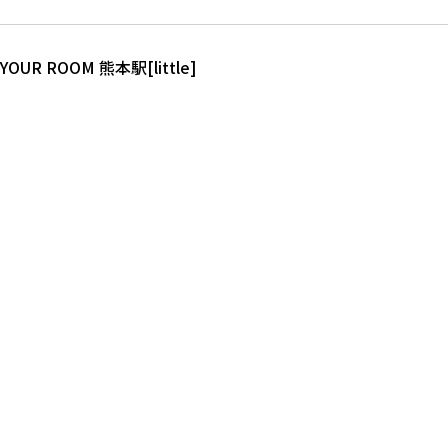
YOUR ROOM熊本駅[little]
YOUR ROOM treehouse
よくあるご質問
Q and A
お部屋(8)
KUMAMOTO
YOUR ROOM treehouse
YOUR ROOM
熊本駅[little]
KUMAMOTO
お部屋(4)