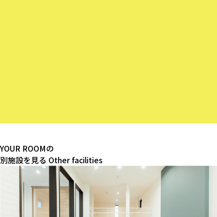
205
号室
¥9,000〜（1室）
/泊
#3名まで
YOUR ROOMの
別施設を見る
Other facilities