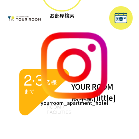
お部屋検索
YOUR ROOM
熊本駅[little]
yourroom_apartment_hotel
YOUR ROOM熊本駅
YOUR ROOM熊本駅
チェックインの事前準備
お部屋(6)
YOUR ROOM熊本駅[little]
チェックイン当日の流れ